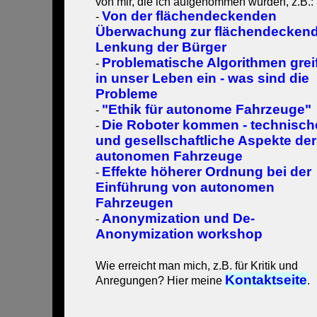
von mir, die ich aufgenommen wurden, z.B.:
Von der flächendeckenden
-
Überwachung zur flächendecken
Lenkung der Bürger
Problematische Algorithmen grei
-
in unser Leben ein - was sind die
Probleme
"Ethik für autonome Fahrzeuge"
-
Die Roboter kommen - technisch
-
und gesellschaftliche Aspekte der
autonomen Fahrzeuge
Effekte höherer Ordnung bei der
-
Einführung von autonomen
Fahrzeugen
Anonymization und De-
-
Anonymization workshop
Wie erreicht man mich, z.B. für Kritik und
Kontaktseite
Anregungen? Hier meine
.