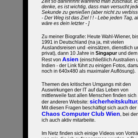
Zeit so dahinrinnt während man zuschaut. I
denke, es ist wichtig, dass man versucht jed
Sekunde zu genießen (aber nicht zu verbiss
- Der Weg ist das Ziel ! ! - Lebe jeden Tag, a
wäre es dein letzter - ]
Zu meiner Biografie: Heute Wahl-Wiener, bi
1991 in Deutschland (na ja, mit vielen
Auslandsreisen und -einsätzen, dienstlich u
privat), dann 10 Jahre in
Singapur
und dem
Asien
Rest von
(einschließlich Australien 
Indien - der Link führt zu einigen Fotos, dam
noch in 640x480 als maximaler Auflösung).
Themen des kritischen Umgangs mit den
Auswirkungen der IT auf das Leben von
mittlerweile fast allen Menschen finden sich
sicherheitskultur
der anderen Website:
Mit diesen Fragen beschäftigt sich auch der
Chaos Computer Club Wien
, bei de
ich auch aktiv mitarbeite.
Im Netz finden sich einige Videos von Vortr