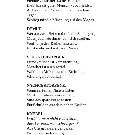
Fremde Gesichter, Laute, Kleider
Lieb' ich als guter Mensch - doch leider:
Auf manchen Plätzen und an manchen
Tagen
Schlägt mir die Mischung auf den Magen.
DEMUT.
Wer auf zwei Beinen durch die Stadt geht,
Muss jeden Hochmut von sich streifen,
Weil für jeden Radler feststeht:
Er ist mehr wert auf zwei Reifen.
VOLKSFÜRSORGER.
Demokratisch ist Verpflichtung,
Mancher ist auch sozial.
Wählt das Volk die andre Richtung,
Wird er gerne radikal.
NACHGESTORBENE.
Wenn im fernen Nahen Osten
Muslim, Jude sich ermorden,
Sind das späte Folgekosten
Für Schulden aus dem nahen Norden.
KNEBEL.
Worüber man nicht reden kann,
darüber muss man schweigen. *
Aus Unsagbarem irgendwann
Wird Untat sich erzeugen.