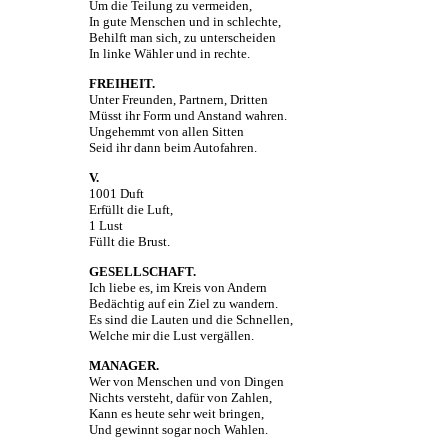
Um die Teilung zu vermeiden,
In gute Menschen und in schlechte,
Behilft man sich, zu unterscheiden
In linke Wähler und in rechte.
FREIHEIT.
Unter Freunden, Partnern, Dritten
Müsst ihr Form und Anstand wahren.
Ungehemmt von allen Sitten
Seid ihr dann beim Autofahren.
V.
1001 Duft
Erfüllt die Luft,
1 Lust
Füllt die Brust.
GESELLSCHAFT.
Ich liebe es, im Kreis von Andern
Bedächtig auf ein Ziel zu wandern.
Es sind die Lauten und die Schnellen,
Welche mir die Lust vergällen.
MANAGER.
Wer von Menschen und von Dingen
Nichts versteht, dafür von Zahlen,
Kann es heute sehr weit bringen,
Und gewinnt sogar noch Wahlen.