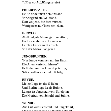
* (Frei nach L.Wittgenstein)
FRIEDENSZEIT.
Heute findet man den Anstand
Vorwiegend am Waldrand,
Dort wo jene, die dies müssen,
Wenigstens nur Tiere schießen.
IRRWEG.
Als Kind, als Mann, geflissentlich,
Hielt er sauber sein Gewissen.
Letzten Endes sieht er sich
Von der Mitwelt angesch....
JUNGBRUNNEN.
"Nur Junge kommen mir ins Haus,
Die Alten werfe ich hinaus".
Er findet nur die Jugend prächtig,
Seit er selber alt - und mächtig.
REVUE.
Meine Loge ist die S-Bahn
Und Berlin liegt da als Bühne.
Längst ist abgesetzt vom Spielplan
Die Moritat von Schuld und Sühne.
WENDE.
Aus Gut wird Schlecht und umgekehrt,
Manch Linker sich zu Rechts bekehrt,