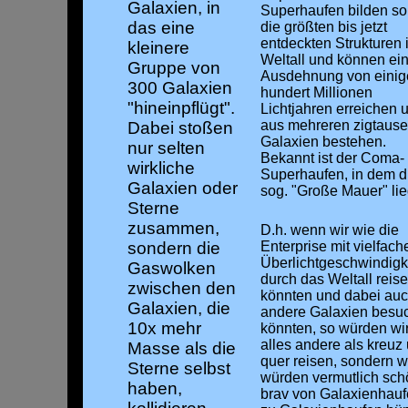
Galaxien, in
Superhaufen bilden so
das eine
die größten bis jetzt
entdeckten Strukturen 
kleinere
Weltall und können ei
Gruppe von
Ausdehnung von einig
300 Galaxien
hundert Millionen
"hineinpflügt".
Lichtjahren erreichen 
aus mehreren zigtaus
Dabei stoßen
Galaxien bestehen.
nur selten
Bekannt ist der Coma-
wirkliche
Superhaufen, in dem d
Galaxien oder
sog. "Große Mauer" lie
Sterne
zusammen,
D.h. wenn wir wie die
sondern die
Enterprise mit vielfach
Überlichtgeschwindigk
Gaswolken
durch das Weltall reis
zwischen den
könnten und dabei au
Galaxien, die
andere Galaxien besu
10x mehr
könnten, so würden wi
alles andere als kreuz
Masse als die
quer reisen, sondern w
Sterne selbst
würden vermutlich sch
haben,
brav von Galaxienhau