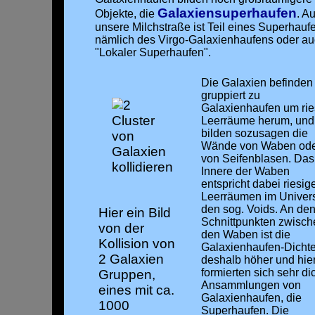
Galaxiensuperhaufen
Objekte, die
. A
unsere Milchstraße ist Teil eines Superhauf
nämlich des Virgo-Galaxienhaufens oder a
"Lokaler Superhaufen".
Die Galaxien befinden
gruppiert zu
Galaxienhaufen um rie
Leerräume herum, und
bilden sozusagen die
Wände von Waben od
von Seifenblasen. Das
Innere der Waben
entspricht dabei riesig
Leerräumen im Univer
den sog. Voids. An de
Hier ein Bild
Schnittpunkten zwisch
von der
den Waben ist die
Kollision von
Galaxienhaufen-Dicht
2 Galaxien
deshalb höher und hie
formierten sich sehr di
Gruppen,
Ansammlungen von
eines mit ca.
Galaxienhaufen, die
1000
Superhaufen. Die